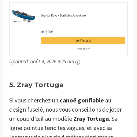
Sevylor Kayak Gonflable Adventure
449,00€
Vérifier prix
Amazon.fr
Updated:
août 4, 2026 9:25 am
5. Zray Tortuga
Si vous cherchez un
canoë gonflable
au
design fuselé, nous vous conseillons de jeter
un coup d’œil au modèle
Zray Tortuga
. Sa
ligne pointue fend les vagues, et avec sa
longueur de plus de 4 mètres ainsi que sa