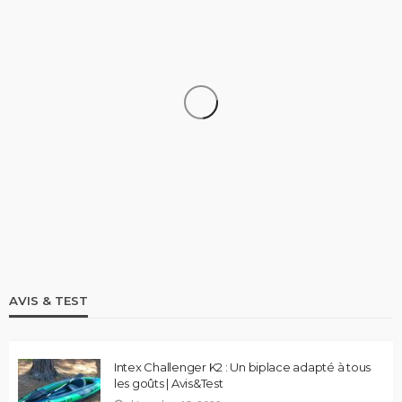
STAND UP PADDLE
Comparatif Paddle Skiffo: Les caractéristiques du
modèle XY et Skiffo Koast
stand up paddle
9.1k views
AVIS & TEST
Intex Challenger K2 : Un biplace adapté à tous
les goûts | Avis&Test