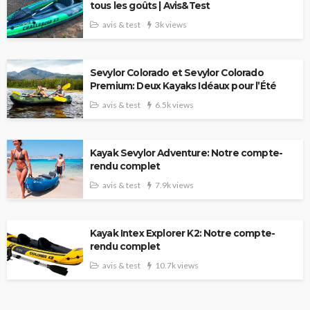
tous les goûts | Avis&Test
avis & test
3k views
Sevylor Colorado et Sevylor Colorado
Premium: Deux Kayaks Idéaux pour l’Été
avis & test
6.5k views
Kayak Sevylor Adventure: Notre compte-
rendu complet
avis & test
7.9k views
Kayak Intex Explorer K2: Notre compte-
rendu complet
avis & test
10.7k views