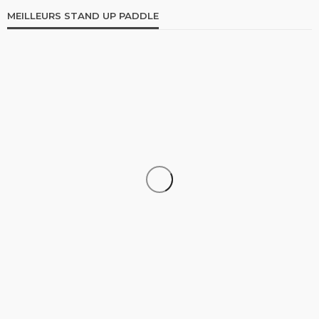
MEILLEURS STAND UP PADDLE
STAND UP PADDLE
Comparatif Paddle Skiffo: Les caractéristiques du
modèle XY et Skiffo Koast
stand up paddle
9.1k views