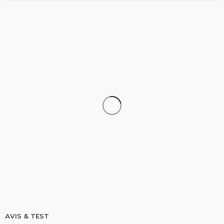
STAND UP PADDLE
Comparatif Paddle Skiffo: Les caractéristiques du
modèle XY et Skiffo Koast
stand up paddle
9.1k views
AVIS & TEST