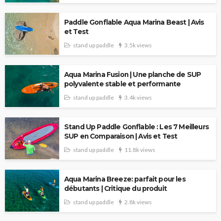
Paddle Gonflable Aqua Marina Beast | Avis
et Test
stand up paddle
3.5k views
Aqua Marina Fusion | Une planche de SUP
polyvalente stable et performante
stand up paddle
3.4k views
Stand Up Paddle Gonflable : Les 7 Meilleurs
SUP en Comparaison | Avis et Test
stand up paddle
11.8k views
Aqua Marina Breeze: parfait pour les
débutants | Critique du produit
stand up paddle
2.8k views