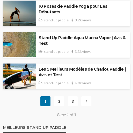
10 Poses de Paddle Yoga pour Les
Débutants
stand up paddle
3.2k views
Stand Up Paddle Aqua Marina Vapor | Avis &
Test
stand up paddle
3.3k views
Les 5 Meilleurs Modèles de Chariot Paddle |
Avis et Test
stand up paddle
6.9k views
1
2
3
Page 1 of 3
MEILLEURS STAND UP PADDLE