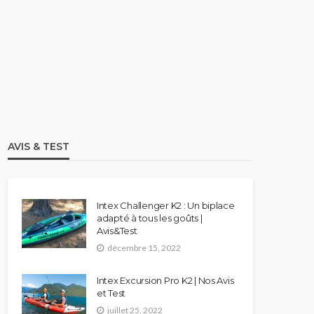
STAND UP PADDLE
Comparatif Paddle Skiffo: Les
caractéristiques du modèle XY
et Skiffo Koast
stand up paddle
9.1k views
AVIS & TEST
Intex Challenger K2 : Un biplace
adapté à tous les goûts |
Avis&Test
décembre 15, 2022
Intex Excursion Pro K2 | Nos Avis
et Test
juillet 25, 2022