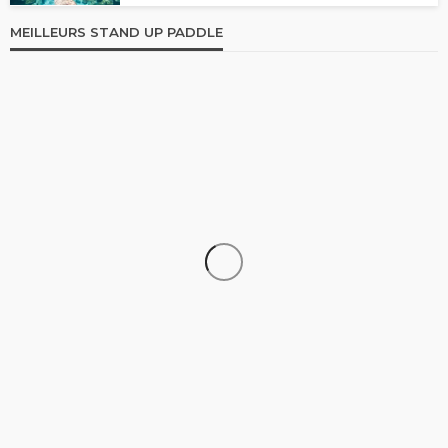
MEILLEURS STAND UP PADDLE
STAND UP PADDLE
Comparatif Paddle Skiffo: Les caractéristiques du
modèle XY et Skiffo Koast
stand up paddle
9.1k views