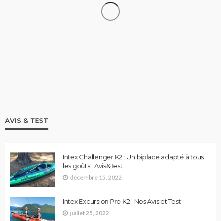
STAND UP PADDLE
Comparatif Paddle Skiffo: Les caractéristiques du
modèle XY et Skiffo Koast
stand up paddle
9.1k views
AVIS & TEST
Intex Challenger K2 : Un biplace adapté à tous
les goûts | Avis&Test
décembre 15, 2022
Intex Excursion Pro K2 | Nos Avis et Test
juillet 25, 2022