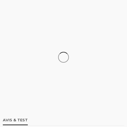
STAND UP PADDLE
Comparatif Paddle Skiffo: Les caractéristiques du
modèle XY et Skiffo Koast
stand up paddle
9.1k views
AVIS & TEST