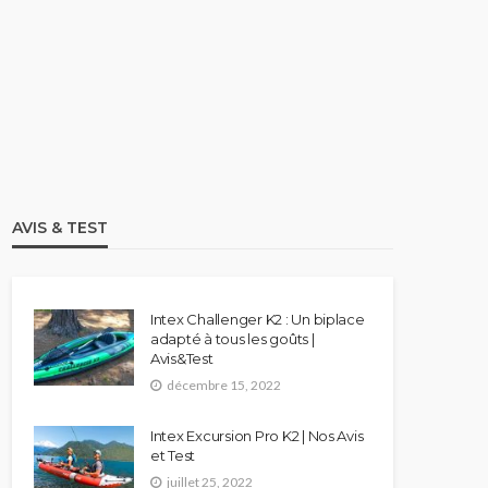
STAND UP PADDLE
Comparatif Paddle Skiffo: Les
caractéristiques du modèle XY
et Skiffo Koast
stand up paddle
9.1k views
AVIS & TEST
Intex Challenger K2 : Un biplace
adapté à tous les goûts |
Avis&Test
décembre 15, 2022
Intex Excursion Pro K2 | Nos Avis
et Test
juillet 25, 2022