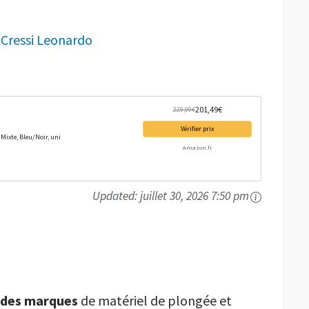
 Cressi Leonardo
201,49€
229,99€
Vérifier prix
 Mixte, Bleu/Noir, uni
Amazon.fr
Updated:
juillet 30, 2026 7:50 pm
ndes marques
de matériel de plongée et