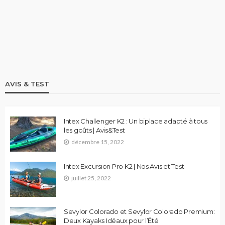
modèle XY et Skiffo Koast
stand up paddle
9.1k views
AVIS & TEST
Intex Challenger K2 : Un biplace adapté à tous
les goûts | Avis&Test
décembre 15, 2022
Intex Excursion Pro K2 | Nos Avis et Test
juillet 25, 2022
Sevylor Colorado et Sevylor Colorado Premium:
Deux Kayaks Idéaux pour l’Été