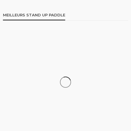
MEILLEURS STAND UP PADDLE
STAND UP PADDLE
Comparatif Paddle Skiffo: Les caractéristiques du
modèle XY et Skiffo Koast
stand up paddle
9.1k views