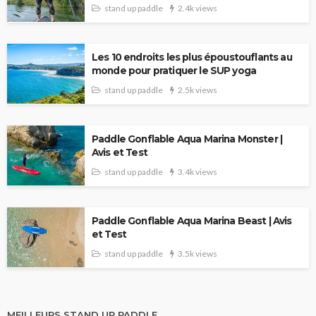
stand up paddle
2.4k views
Les 10 endroits les plus époustouflants au
monde pour pratiquer le SUP yoga
stand up paddle
2.5k views
Paddle Gonflable Aqua Marina Monster |
Avis et Test
stand up paddle
3.4k views
Paddle Gonflable Aqua Marina Beast | Avis
et Test
stand up paddle
3.5k views
MEILLEURS STAND UP PADDLE