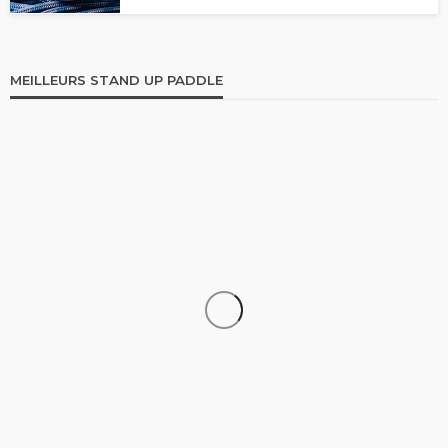
MEILLEURS STAND UP PADDLE
STAND UP PADDLE
Comparatif Paddle Skiffo: Les caractéristiques du
modèle XY et Skiffo Koast
stand up paddle
9.1k views