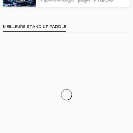
montre de plongée
plongée
1.9k views
MEILLEURS STAND UP PADDLE
STAND UP PADDLE
Comparatif Paddle Skiffo: Les caractéristiques du
modèle XY et Skiffo Koast
stand up paddle
9.1k views