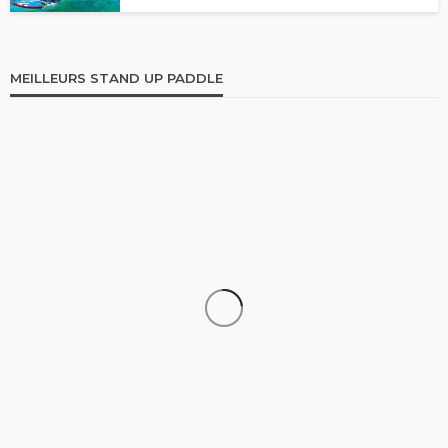
MEILLEURS STAND UP PADDLE
STAND UP PADDLE
Comparatif Paddle Skiffo: Les caractéristiques du
modèle XY et Skiffo Koast
stand up paddle
9.1k views