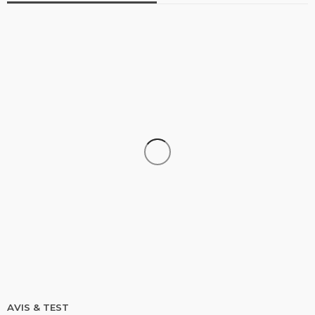
STAND UP PADDLE
Comparatif Paddle Skiffo: Les caractéristiques du
modèle XY et Skiffo Koast
stand up paddle
9.1k views
AVIS & TEST